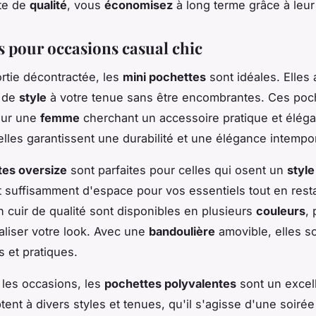
te de
qualité
, vous
économisez
à long terme grâce à leur 
s pour occasions casual chic
rtie décontractée, les
mini pochettes
sont idéales. Elles 
 de
style
à votre tenue sans être encombrantes. Ces poc
our une
femme
cherchant un accessoire pratique et élégan
 elles garantissent une durabilité et une élégance intempor
tes oversize
sont parfaites pour celles qui osent un
styl
nt suffisamment d'espace pour vos essentiels tout en resta
 cuir de qualité sont disponibles en plusieurs
couleurs
,
liser votre look. Avec une
bandoulière
amovible, elles s
s et pratiques.
 les occasions, les
pochettes polyvalentes
sont un excell
tent à divers styles et tenues, qu'il s'agisse d'une soiré