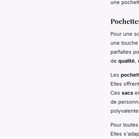
une pochet
Pochette
Pour une so
une touche
parfaites p
de
qualité
,
Les
pochet
Elles offre
Ces
sacs
en
de personna
polyvalente
Pour toutes
Elles s'adap