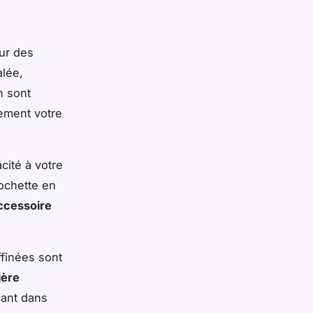
our des
alée,
n sont
lement votre
cité à votre
ochette en
ccessoire
ffinées sont
ière
sant dans