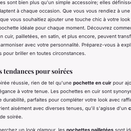
es sont bien plus qu'un simple accessoire; elles définiss
adaptent à chaque occasion. Que vous vous rendiez à une
que vous souhaitiez ajouter une touche chic à votre look c
 pochette idéale pour chaque moment. Découvrez commen
n cuir, pailletées, en satin, et plus encore, peuvent trans
harmoniser avec votre personnalité. Préparez-vous à exp
s pour briller en toutes circonstances.
s tendances pour soirées
irée réussie, rien de tel qu'une
pochette en cuir
pour aj
égance à votre tenue. Les pochettes en cuir sont synon
 durabilité, parfaites pour compléter votre look avec raff
rient aisément avec diverses tenues, qu'il s'agisse d'un
de soirée.
herchez un look glamour, les
pochettes pailletées
sont id