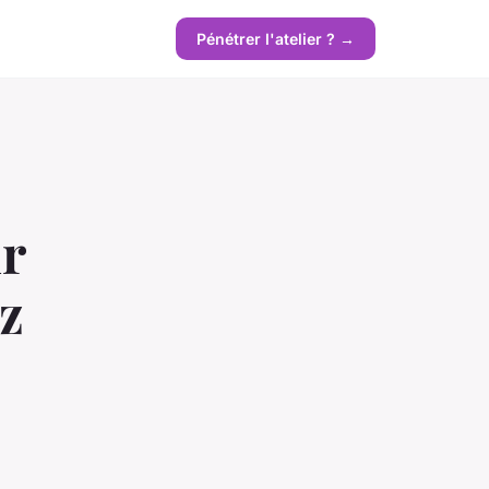
Pénétrer l'atelier ? →
r
z