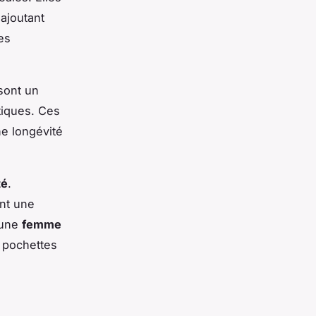
 ajoutant
es
 sont un
atiques. Ces
ne longévité
té
.
nt une
 une
femme
s pochettes