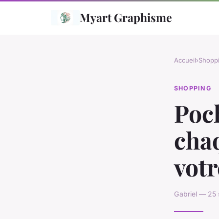
Myart Graphisme
Accueil
›
Shopp
SHOPPING
Poc
chaq
votr
Gabriel — 25