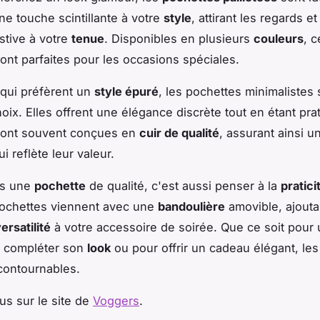
ne touche scintillante à votre
style
, attirant les regards et
stive à votre
tenue
. Disponibles en plusieurs
couleurs
, c
ont parfaites pour les occasions spéciales.
 qui préfèrent un
style épuré
, les pochettes minimalistes
hoix. Elles offrent une élégance discrète tout en étant pr
sont souvent conçues en
cuir de qualité
, assurant ainsi u
i reflète leur valeur.
ns une
pochette
de qualité, c'est aussi penser à la
pratici
pochettes viennent avec une
bandoulière
amovible, ajouta
ersatilité
à votre accessoire de soirée. Que ce soit pour
à compléter son
look
ou pour offrir un cadeau élégant, le
contournables.
us sur le site de
Voggers
.