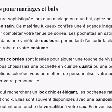
s pour mariages et bals
lure sophistiquée lors d'un mariage ou d'un bal, optez p
n satin
. Ce matériau luxueux confère une élégance inég
ur compléter votre tenue de soirée. Les pochettes en sati
 dans une variété de
couleurs
, permettant d'assortir faci
e robe ou votre
costume
.
tes colorées
sont idéales pour ajouter une touche de viva
ous choisissiez une pochette en cuir de
qualité
ou une p
options colorées vous permettent de personnaliser votre
a
er votre personnalité.
 qui recherchent un
look chic et élégant
, les pochettes ra
t choix. Elles sont souvent disponibles avec une
bandoul
joutant une touche de
versatilité
à votre
sac
. En investis