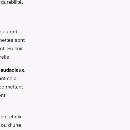
durabilité.
ajoutent
hettes sont
t. En cuir
elle.
e audacieux
.
nt chic.
 permettant
ont
ent choix.
e ou d'une