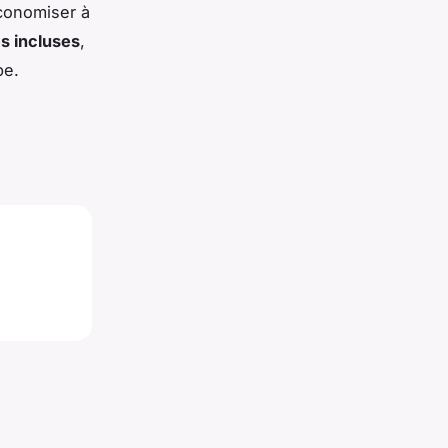
économiser à
s incluses
,
be.