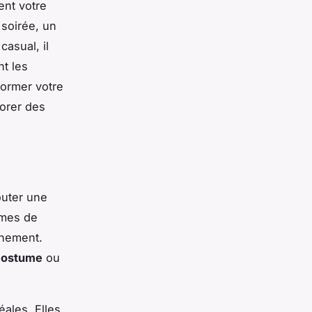
ent votre
 soirée, un
asual, il
t les
former votre
lorer des
outer une
ymes de
inement.
costume
ou
éales. Elles