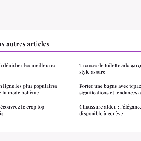
 autres articles
où dénicher les meilleures
Trousse de toilette ado garç
style assuré
n ligne les plus populaires
Porter une bague avec topaz
de la mode bohème
significations et tendances a
 découvrez le crop top
Chaussure alden : l'éléganc
is
disponible à genève