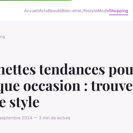
Accueil
Actu
Beauté
Bien-etre
Lifestyle
Mode
Shopping
ing
hettes tendances pou
ue occasion : trouve
e style
 septembre 2024 — 3 min de lecture